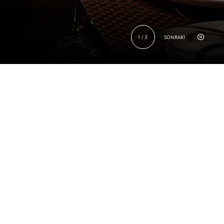
1
/
3
SONRAKI
ÖZEL YEMEK
ALANI