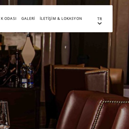
EK ODASI
GALERI
İLETIŞIM & LOKASYON